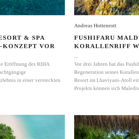
Andreas Hottenrott
ESORT & SPA
FUSHIFARU MALD
T-KONZEPT VOR
KORALLENRIFF W
ie Eröffnung des RIHA
Vor drei Jahren hat das Fush
 achtgängige
Regeneration seines Korallenr
rlebnis in einer versteckten
Resort im Lhaviyani-Atoll ei
Projekts können sich Maledi